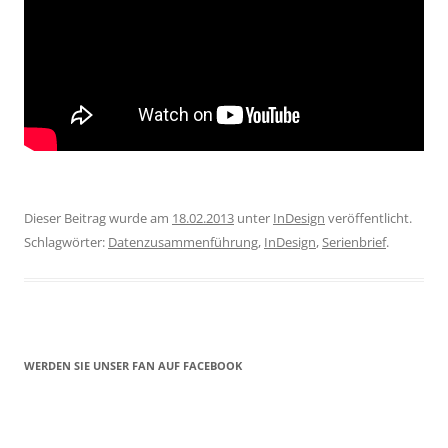
Dieser Beitrag wurde am
18.02.2013
unter
InDesign
veröffentlicht.
Schlagwörter:
Datenzusammenführung
,
InDesign
,
Serienbrief
.
WERDEN SIE UNSER FAN AUF FACEBOOK